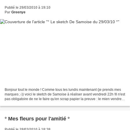
Publié le 29/03/2010 à 19:10
Par
Greenye
Bonjour tout le monde ! Comme tous les lundis maintenant (je prends mes
marques ;-)) voici le sketch de Samoise à réaliser avant vendredi 22h !Il n'est
pas obligatoire de ne le faire qu'en scrap papier la preuve : le mien vendredi
( mon premier free form...
° Mes fleurs pour l'amitié °
Publié le 28/03/2010 à 18:38