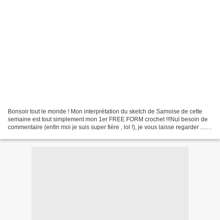
Bonsoir tout le monde ! Mon interprétation du sketch de Samoise de cette
semaine est tout simplement mon 1er FREE FORM crochet !!!Nul besoin de
commentaire (enfin moi je suis super fière , lol !), je vous laisse regarder ......
J'adore mes petits cônes...