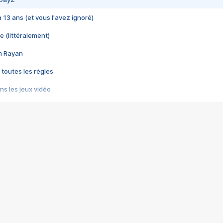
 a 13 ans (et vous l'avez ignoré)
e (littéralement)
im Rayan
 toutes les règles
s les jeux vidéo
us choquant de Rockstar ? - Le scandale BULLY
e plus moche de Steam
du RÊVE tourne au CAUCHEMAR
pendant 8 heures
it… à tort
umiliés par un jeu vidéo
ire - Final Fantasy 8