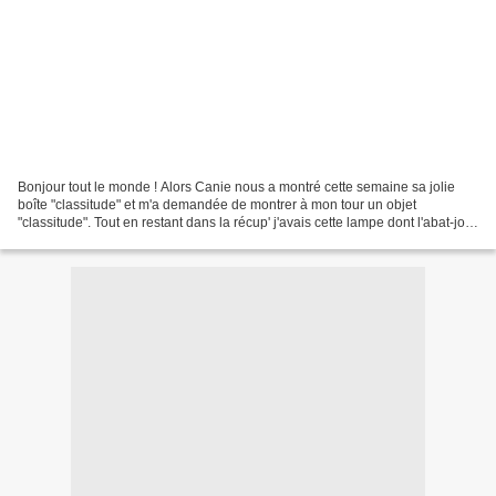
Bonjour tout le monde ! Alors Canie nous a montré cette semaine sa jolie
boîte "classitude" et m'a demandée de montrer à mon tour un objet
"classitude". Tout en restant dans la récup' j'avais cette lampe dont l'abat-jour
était cassé et le pied cérusé...