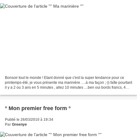
Bonsoir tout le monde ! Etant donné que c'est la super tendance pour ce
printemps-été, je vous présente ma marinière .....à ma façon ;-)) faîte pourtant
il y a 2 ou 3 ans en 5 minutes , allez 10 minutes ....ben oui bords francs, 4
coups de surjeteuse...
° Mon premier free form °
Publié le 26/03/2010 à 19:34
Par
Greenye