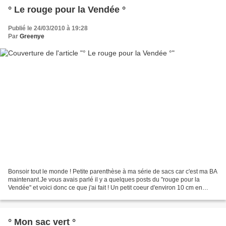
° Le rouge pour la Vendée °
Publié le 24/03/2010 à 19:28
Par
Greenye
Bonsoir tout le monde ! Petite parenthèse à ma série de sacs car c'est ma BA
maintenant.Je vous avais parlé il y a quelques posts du "rouge pour la
Vendée" et voici donc ce que j'ai fait ! Un petit coeur d'environ 10 cm en
crazy patchwork de 3 carreaux...
° Mon sac vert °