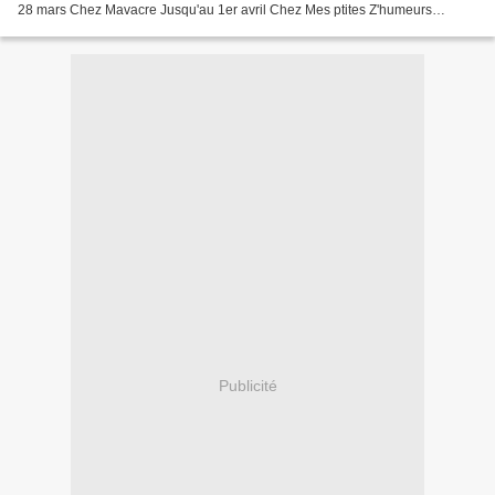
28 mars Chez Mavacre Jusqu'au 1er avril Chez Mes ptites Z'humeurs
Jusqu'au 26 mars Chez Case à Co un défi...
Publicité