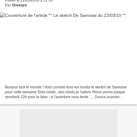
Publié le 22/03/2010 à 11:55
Par
Greenye
Bonjour tout le monde ! Voici comme tous les lundis le sketch de Samoise
pour cette semaine !Des ronds , des ronds je l'adore !Nous avons jusque
vendredi 22h pour le faire , si l'aventure vous tente ..... Douce journée
!BiiizGreenye