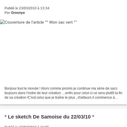
Publié le 23/03/2010 à 13:34
Par
Greenye
Bonjour tout le monde ! Alors comme promis je continue ma série de sacs
toujours dans l'ordre de leur création ....enfin pour celui-ci ce sera plutôt la fin
de sa création !C'est celui que je traîne le plus , d'ailleurs il commence à
s'abîmer.Je l'ai...
° Le sketch De Samoise du 22/03/10 °