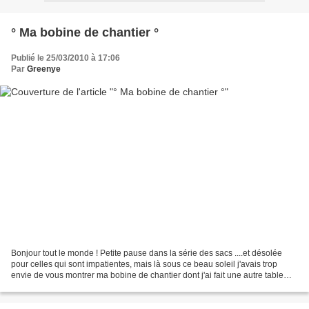
° Ma bobine de chantier °
Publié le 25/03/2010 à 17:06
Par
Greenye
Bonjour tout le monde ! Petite pause dans la série des sacs ....et désolée
pour celles qui sont impatientes, mais là sous ce beau soleil j'avais trop
envie de vous montrer ma bobine de chantier dont j'ai fait une autre table
d'appoint du salon .J'ai toujours...