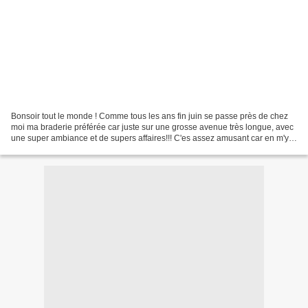
Bonsoir tout le monde ! Comme tous les ans fin juin se passe près de chez
moi ma braderie préférée car juste sur une grosse avenue très longue, avec
une super ambiance et de supers affaires!!! C'es assez amusant car en m'y
promenant j'ai pensé à certaines...