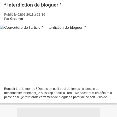
° Interdiction de bloguer °
Publié le 02/06/2011 à 22:10
Par
Greenye
Bonsoir tout le monde ! Depuis un petit bout de temps j'ai besoin de
déconnecter fortement, je suis trop addict à l'ordi ! Ne sachant m'en défaire à
petite dose, je m'interdis carrément de bloguer à partir de ce soir. Plus de
posts, plus de défis photos,...