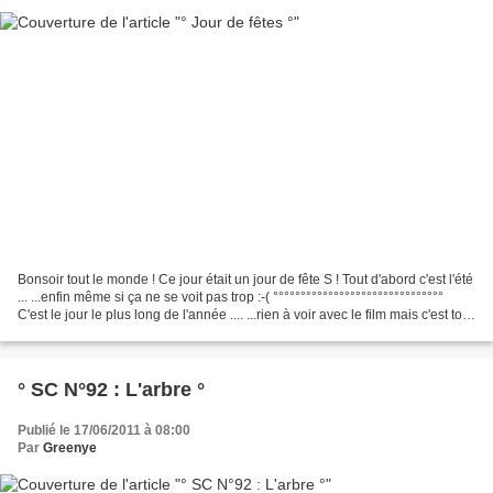
Bonsoir tout le monde ! Ce jour était un jour de fête S ! Tout d'abord c'est l'été
... ...enfin même si ça ne se voit pas trop :-( °°°°°°°°°°°°°°°°°°°°°°°°°°°°°°°
C'est le jour le plus long de l'année .... ...rien à voir avec le film mais c'est tout
ce...
° SC N°92 : L'arbre °
Publié le 17/06/2011 à 08:00
Par
Greenye