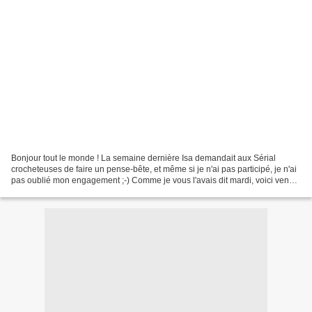
Bonjour tout le monde ! La semaine dernière Isa demandait aux Sérial
crocheteuses de faire un pense-bête, et même si je n'ai pas participé, je n'ai
pas oublié mon engagement ;-) Comme je vous l'avais dit mardi, voici venue
donc l'entorse à ma pause bloguesque,...