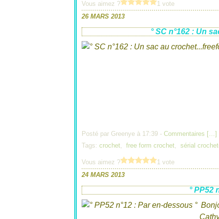
Vous aimez ?
1 vote
26 MARS 2013
° SC n°162 : Un sa
Posté par Greenye à 17:39 -
Commentaires [
…
]
Tags:
crochet
,
free form crochet
,
sérial croche
Vous aimez ?
1 vote
24 MARS 2013
° PP52 
Bonjo
Cathy