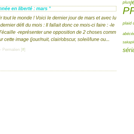
j
plus
P
née en liberté : mars °
 tout le monde ! Voici le dernier jour de mars et avec lu
plaid 
dernier défi du mois : Il fallait donc ce mois-ci faire : -le
d'écaille -représenter une opposition de 2 choses comm
abécéd
ur cette image (jour/nuit, clair/obscur, soleil/lune ou...
sakaplo
séri
- Permalien [
#
]