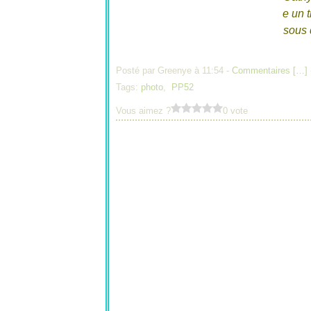
e un 
sous 
Posté par Greenye à 11:54 -
Commentaires [
…
]
Tags:
photo
,
PP52
Vous aimez ?
0 vote