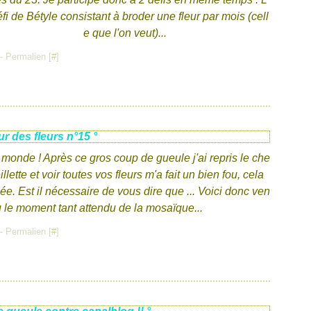
éfi de Bétyle consistant à broder une fleur par mois (cell
e que l'on veut)...
- Permalien [
#
]
ur des fleurs n°15 °
e monde ! Après ce gros coup de gueule j'ai repris le che
llette et voir toutes vos fleurs m'a fait un bien fou, cela
ée. Est il nécessaire de vous dire que ... Voici donc ven
u le moment tant attendu de la mosaïque...
- Permalien [
#
]