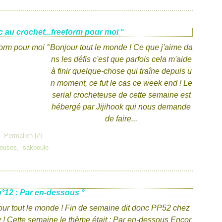
c au crochet...freeform pour moi °
Bonjour tout le monde ! Ce que j'aime da
ns les défis c'est que parfois cela m'aide
à finir quelque-chose qui traîne depuis u
n moment, ce fut le cas ce week end ! Le
serial crocheteuse de cette semaine est
hébergé par Jijihook qui nous demande
de faire...
- Permalien [
#
]
teuses
,
sakboule
n°12 : Par en-dessous °
ur tout le monde ! Fin de semaine dit donc PP52 chez
 ! Cette semaine le thème était : Par en-dessous Encor