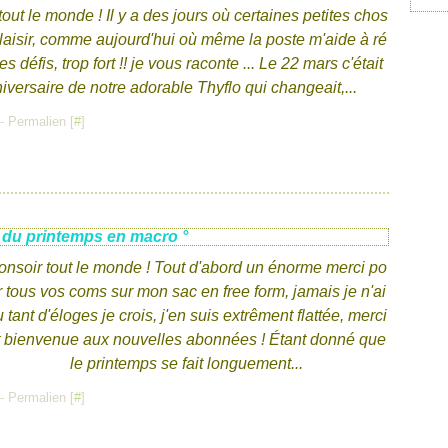
out le monde ! Il y a des jours où certaines petites chos
plaisir, comme aujourd'hui où même la poste m'aide à ré
es défis, trop fort !! je vous raconte ... Le 22 mars c'était
niversaire de notre adorable Thyflo qui changeait,...
- Permalien [
#
]
 du printemps en macro °
onsoir tout le monde ! Tout d'abord un énorme merci po
r tous vos coms sur mon sac en free form, jamais je n'ai
 tant d'éloges je crois, j'en suis extrêment flattée, merci
t bienvenue aux nouvelles abonnées ! Étant donné que
le printemps se fait longuement...
- Permalien [
#
]