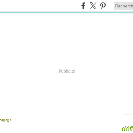
Publicité
ORLD) °
défi