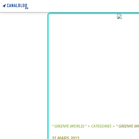
° GREENYE (WORLD) °
>
CATEGORIES
>
° GREENYE (W
31 MARS 2013