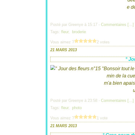
e d
Posté par Greenye à 15:17 -
Commentaires [
…
]
Tags:
fleur
,
broderie
Vous aimez ?
2 votes
21 MARS 2013
° Jo
Bonsoir tout l
min de la cuei
m'a bien apais
Posté par Greenye à 23:58 -
Commentaires [
…
]
Tags:
fleur
,
photo
Vous aimez ?
1 vote
21 MARS 2013