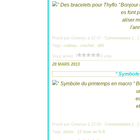
Bonjour t
es font 
aliser m
l'an
Posté par Greenye à 12:47 -
Commentaires [
…
]
Tags:
cadeau
,
crochet
,
défi
Vous aimez ?
0 vote
28 MARS 2013
° Symbole
B
u
eu
e
Posté par Greenye à 23:04 -
Commentaires [
…
]
Tags:
photo
,
12 mois en N B