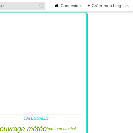
Connexion
+
Créer mon blog
CATÉGORIES
ouvrage météo
free form crochet