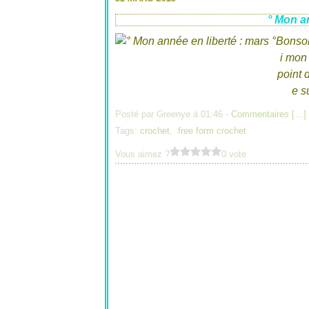
° Mon an
Bonsoir
i mon 
point 
e s
Posté par Greenye à 01:46 -
Commentaires [
…
]
Tags:
crochet
,
free form crochet
Vous aimez ?
0 vote