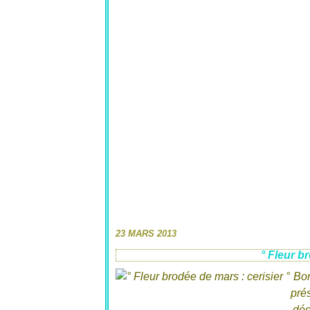
23 MARS 2013
° Fleur b
Bon
prés
dée