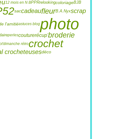
eu
coloriage
PPR
relooking
12 mois en N B
BJB
P52
fleur
cadeau
scrap
sac
B.A.
Nyx
photo
de l'amitié
astuces blog
broderie
couture
récup'
aire
perles
crochet
t'
dimanche rétro
al crocheteuses
déco