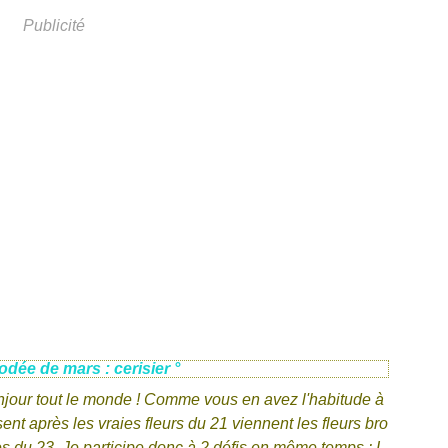
Publicité
rodée de mars : cerisier °
jour tout le monde ! Comme vous en avez l'habitude à
ent après les vraies fleurs du 21 viennent les fleurs bro
s du 23. Je participe donc à 2 défis en même temps : L