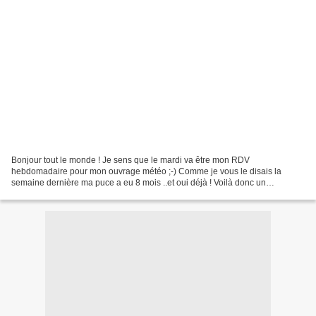
Bonjour tout le monde ! Je sens que le mardi va être mon RDV
hebdomadaire pour mon ouvrage météo ;-) Comme je vous le disais la
semaine dernière ma puce a eu 8 mois ..et oui déjà ! Voilà donc un
événement pour la semaine de mon zozio et bien à tomber...