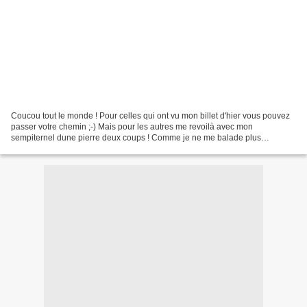
Coucou tout le monde ! Pour celles qui ont vu mon billet d'hier vous pouvez
passer votre chemin ;-) Mais pour les autres me revoilà avec mon
sempiternel dune pierre deux coups ! Comme je ne me balade plus
beaucoup sur la toile je ne sais plus trop ce...