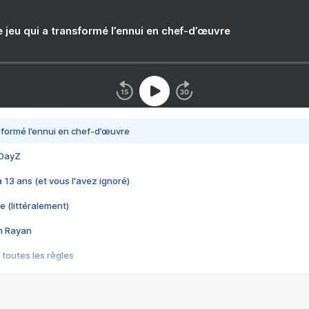
e jeu qui a transformé l’ennui en chef-d’œuvre
nsformé l’ennui en chef-d’œuvre
 DayZ
 a 13 ans (et vous l'avez ignoré)
e (littéralement)
im Rayan
 toutes les règles
s les jeux vidéo
us choquant de Rockstar ? - Le scandale BULLY