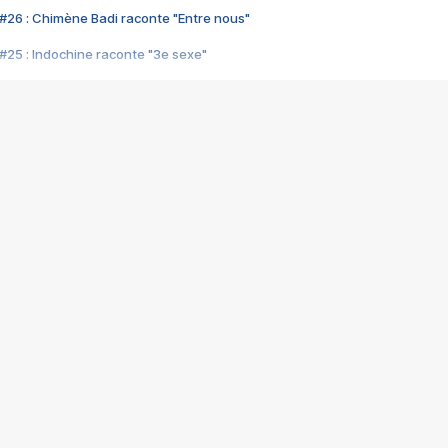
#26 : Chimène Badi raconte "Entre nous"
#25 : Indochine raconte "3e sexe"
#24 : Zaho raconte "C'est chelou"
#23 : Patrick Bruel raconte "Au café des délices"
#22 : Kyo raconte "Le chemin"
#21 : Nolwenn Leroy raconte "Cassé"
#20 : Patrick Hernandez raconte "Born to be alive"
#19 : Lorie raconte "Près de moi"
#18 : Michael Jones raconte "A nos actes manqués" (avec Jean-Jacque
#17 : Khaled raconte "Aïcha"
#16 : Corneille raconte "Parce qu'on vient de loin"
#15 : Indochine raconte "L'aventurier"