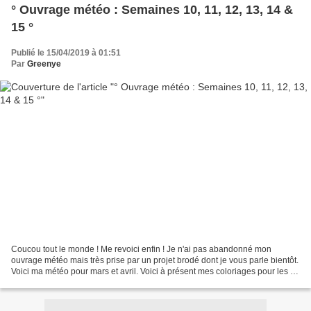
° Ouvrage météo : Semaines 10, 11, 12, 13, 14 &
15 °
Publié le 15/04/2019 à 01:51
Par
Greenye
Coucou tout le monde ! Me revoici enfin ! Je n'ai pas abandonné mon
ouvrage météo mais très prise par un projet brodé dont je vous parle bientôt.
Voici ma météo pour mars et avril. Voici à présent mes coloriages pour les 5
semaines passées. J'avais changé...