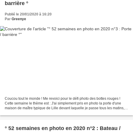
barrière °
Publié le 20/01/2020 à 16:20
Par
Greenye
Coucou tout le monde ! Me revoici pour le défi photo des bottes rouges !
Cette semaine le thème est : J'ai simplement pris en photo la porte d'une
maison de maître typique de Lille devant laquelle je passe tous les matins,
ce lieu est devenu depuis un...
° 52 semaines en photo en 2020 n°2 : Bateau /