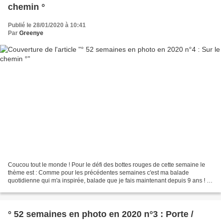
chemin °
Publié le 28/01/2020 à 10:41
Par
Greenye
Coucou tout le monde ! Pour le défi des bottes rouges de cette semaine le
thème est : Comme pour les précédentes semaines c'est ma balade
quotidienne qui m'a inspirée, balade que je fais maintenant depuis 9 ans ! Et
oui pour celles qui me suivent depuis...
° 52 semaines en photo en 2020 n°3 : Porte /