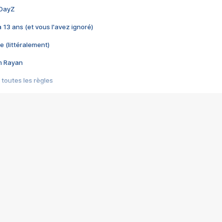
 DayZ
 a 13 ans (et vous l'avez ignoré)
e (littéralement)
im Rayan
 toutes les règles
s les jeux vidéo
us choquant de Rockstar ? - Le scandale BULLY
e plus moche de Steam
du RÊVE tourne au CAUCHEMAR
pendant 8 heures
it… à tort
umiliés par un jeu vidéo