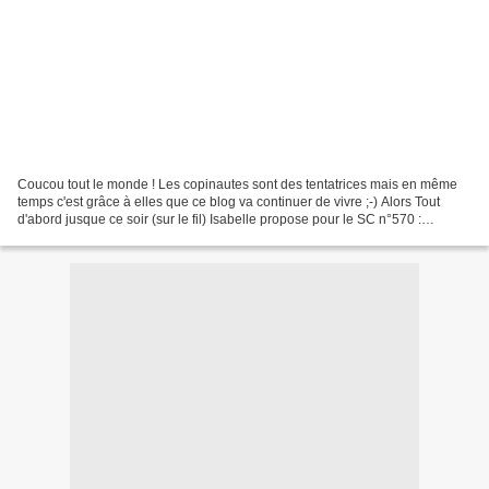
Coucou tout le monde ! Les copinautes sont des tentatrices mais en même
temps c'est grâce à elles que ce blog va continuer de vivre ;-) Alors Tout
d'abord jusque ce soir (sur le fil) Isabelle propose pour le SC n°570 :
CAMAIEU Voilà un thème qui me plaisait...