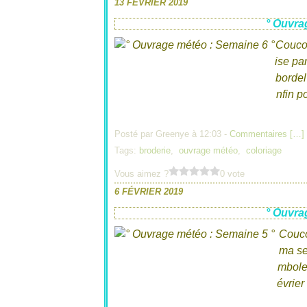
13 FÉVRIER 2019
° Ouvra
Coucou
ise par
bordel
nfin 
Posté par Greenye à 12:03 -
Commentaires [
…
]
Tags:
broderie
,
ouvrage météo
,
coloriage
Vous aimez ?
0 vote
6 FÉVRIER 2019
° Ouvra
Couco
ma se
mboles
évrier