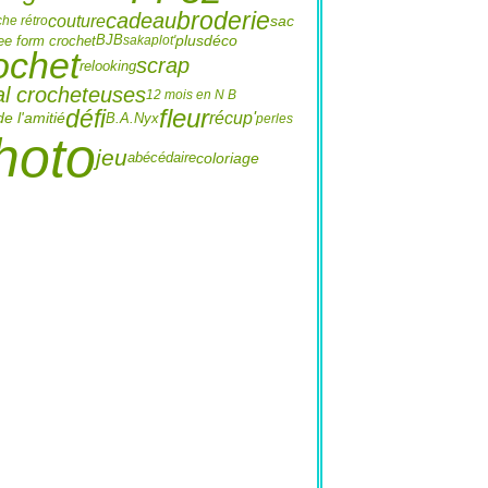
broderie
cadeau
couture
sac
he rétro
plus
déco
ree form crochet
BJB
sakaplot'
ochet
scrap
relooking
al crocheteuses
12 mois en N B
fleur
défi
récup'
de l'amitié
B.A.
Nyx
perles
hoto
jeu
abécédaire
coloriage