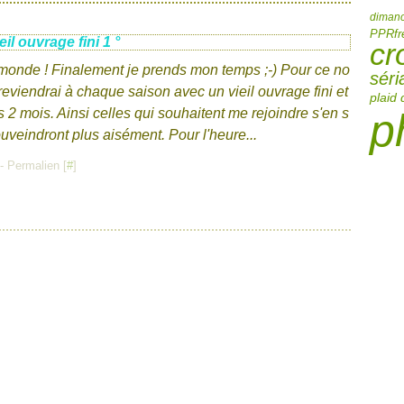
dimanc
PPR
f
ieil ouvrage fini 1 °
cr
monde ! Finalement je prends mon temps ;-) Pour ce no
séri
eviendrai à chaque saison avec un vieil ouvrage fini et
plaid 
 2 mois. Ainsi celles qui souhaitent me rejoindre s'en s
p
uveindront plus aisément. Pour l'heure...
- Permalien [
#
]