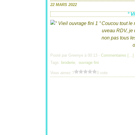
22 MARS 2022
° V
Coucou tout le 
uveau RDV, je r
non pas tous les
o
Posté par Greenye à 00:13 -
Commentaires [
…
]
Tags:
broderie
,
ouvrage fini
Vous aimez ?
0 vote