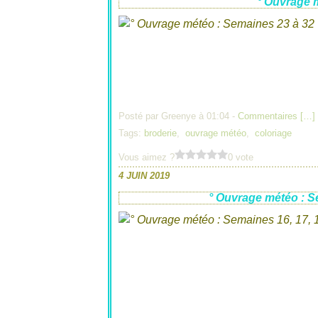
° Ouvrage m
Posté par Greenye à 01:04 -
Commentaires [
…
]
Tags:
broderie
,
ouvrage météo
,
coloriage
Vous aimez ?
0 vote
4 JUIN 2019
° Ouvrage météo : Sem