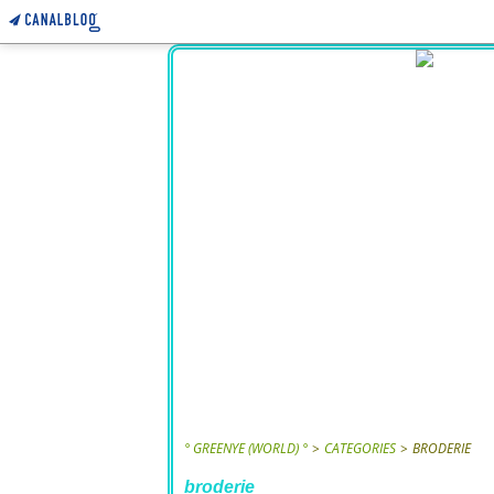
° GREENYE (WORLD) °
>
CATEGORIES
>
BRODERIE
broderie