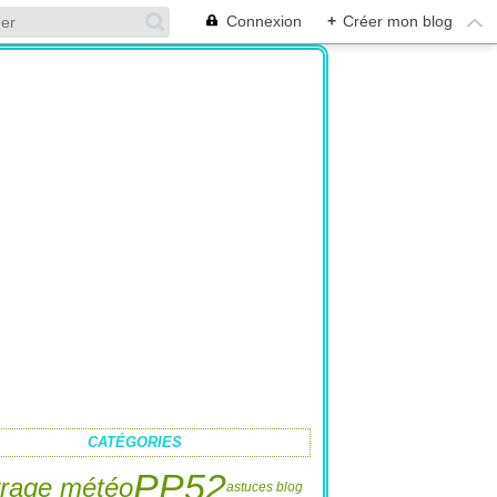
Connexion
+
Créer mon blog
CATÉGORIES
PP52
rage météo
astuces blog