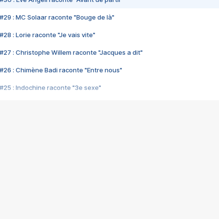
#29 : MC Solaar raconte "Bouge de là"
28 : Lorie raconte "Je vais vite"
#27 : Christophe Willem raconte "Jacques a dit"
#26 : Chimène Badi raconte "Entre nous"
#25 : Indochine raconte "3e sexe"
#24 : Zaho raconte "C'est chelou"
#23 : Patrick Bruel raconte "Au café des délices"
#22 : Kyo raconte "Le chemin"
#21 : Nolwenn Leroy raconte "Cassé"
#20 : Patrick Hernandez raconte "Born to be alive"
#19 : Lorie raconte "Près de moi"
#18 : Michael Jones raconte "A nos actes manqués" (avec Jean-Jacque