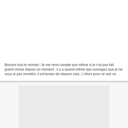
Bonsoir tout le monde ! Je me rend compte que même si je n'ai pas fait
grand-chose depuis un moment , il y a quand même qqs ouvrages que je ne
vous ai pas montrés, il est temps de réparer cela ;-) Alors pour ce soir ce
sera du crochet avec un châle fait...