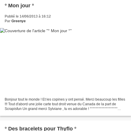
° Mon jour °
Publié le 14/06/2013 à 16:12
Par
Greenye
Bonjour tout le monde ! Et les copines y ont pensé. Merci beaucoup les filles
!!! Tout d'abord une jolie carte tout droit venue du Canada de la part de
Scrapisfun Un grand merci Sylviane , tu es adorable ! °°°°°°°°°°°°°°°°°°°
Ensuite j'ai reçu une jolie...
° Des bracelets pour Thyflo °