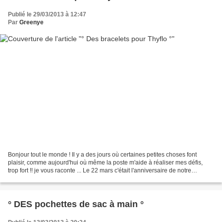
Publié le 29/03/2013 à 12:47
Par
Greenye
Bonjour tout le monde ! Il y a des jours où certaines petites choses font
plaisir, comme aujourd'hui où même la poste m'aide à réaliser mes défis,
trop fort !! je vous raconte ... Le 22 mars c'était l'anniversaire de notre
adorable Thyflo qui changeait,...
° DES pochettes de sac à main °