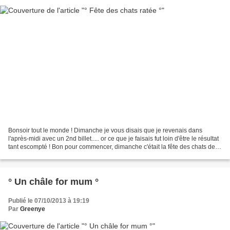
Bonsoir tout le monde ! Dimanche je vous disais que je revenais dans
l'après-midi avec un 2nd billet..... or ce que je faisais fut loin d'être le résultat
tant escompté ! Bon pour commencer, dimanche c'était la fête des chats de
blogueuses chez Miss Chocorêve...
° Un châle for mum °
Publié le 07/10/2013 à 19:19
Par
Greenye