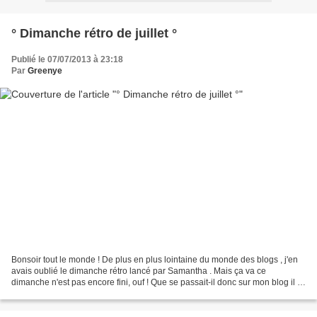
° Dimanche rétro de juillet °
Publié le 07/07/2013 à 23:18
Par
Greenye
Bonsoir tout le monde ! De plus en plus lointaine du monde des blogs , j'en
avais oublié le dimanche rétro lancé par Samantha . Mais ça va ce
dimanche n'est pas encore fini, ouf ! Que se passait-il donc sur mon blog il y
a 3 ans, 2 ans, 1 an et aujourd'hui...