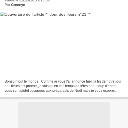
Publié le 21/12/2013 à 23:58
Par
Greenye
Bonsoir tout le monde ! Comme je vous l'ai annoncé hier, la fin de notre jour
des fleurs est proche, je sais qu'en ces temps de fêtes beaucoup d'entre
vous sont plutôt occupées aux préparatifs de Noël mais je vous espère
super nombreuses pour le dernier...