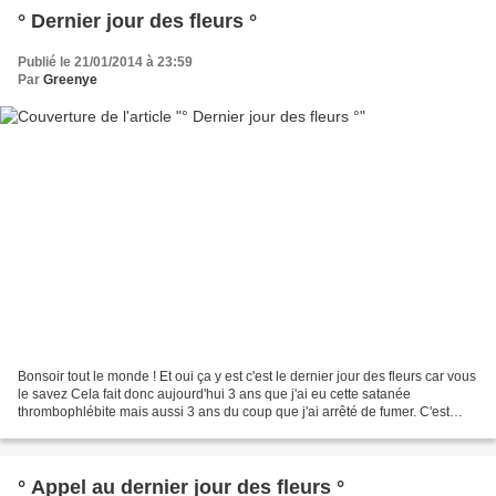
° Dernier jour des fleurs °
Publié le 21/01/2014 à 23:59
Par
Greenye
Bonsoir tout le monde ! Et oui ça y est c'est le dernier jour des fleurs car vous
le savez Cela fait donc aujourd'hui 3 ans que j'ai eu cette satanée
thrombophlébite mais aussi 3 ans du coup que j'ai arrêté de fumer. C'est
grâce à vous qui m'avez soutenue...
° Appel au dernier jour des fleurs °