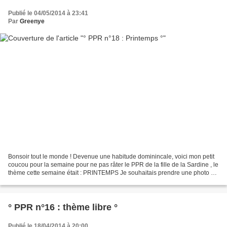
Publié le 04/05/2014 à 23:41
Par
Greenye
Bonsoir tout le monde ! Devenue une habitude dominincale, voici mon petit
coucou pour la semaine pour ne pas râter le PPR de la fille de la Sardine , le
thème cette semaine était : PRINTEMPS Je souhaitais prendre une photo de
primevère mais celles que...
° PPR n°16 : thème libre °
Publié le 18/04/2014 à 20:00