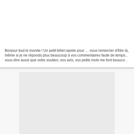
Bonjour tout le monde ! Un petit billet rapide pour .... vous remercier d'être là,
même si je ne réponds plus beaucoup à vos commentaires faute de temps...
vous dire aussi que votre soutien, vos avis, vos petits mots me font beaucoup
de bien et j'avoue...