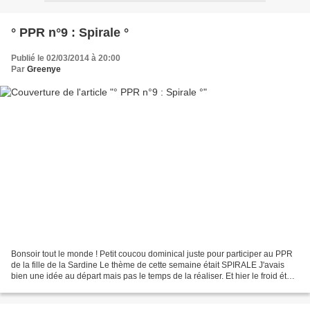
° PPR n°9 : Spirale °
Publié le 02/03/2014 à 20:00
Par
Greenye
Bonsoir tout le monde ! Petit coucou dominical juste pour participer au PPR
de la fille de la Sardine Le thème de cette semaine était SPIRALE J'avais
bien une idée au départ mais pas le temps de la réaliser. Et hier le froid étant
revenu je me suis fait...