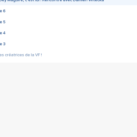
e 6
e 5
e 4
e 3
s créatrices de la VF !
e 2
e 1
e Mektoub My Love arrive enfin ! Rencontre avec Shaïn Boumedine et Sal
i : après Toni en famille
elle réalise le bouleversant Dites lui que je l'aime
ais ! Rencontre autour de Vie privée de Rebecca Zlotowski
 de Marguerite, Grave... Rencontre avec Ella Rumpf