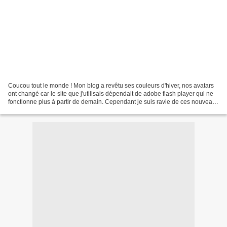
Coucou tout le monde ! Mon blog a revêtu ses couleurs d'hiver, nos avatars
ont changé car le site que j'utilisais dépendait de adobe flash player qui ne
fonctionne plus à partir de demain. Cependant je suis ravie de ces nouveaux
avatars, il y a beaucoup...