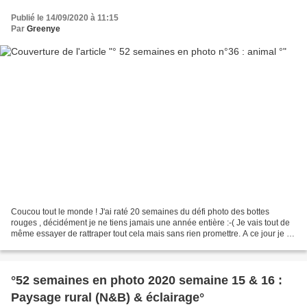
Publié le 14/09/2020 à 11:15
Par
Greenye
Coucou tout le monde ! J'ai raté 20 semaines du défi photo des bottes
rouges , décidément je ne tiens jamais une année entière :-( Je vais tout de
même essayer de rattraper tout cela mais sans rien promettre. A ce jour je le
reprends à la semaine actuelle,...
°52 semaines en photo 2020 semaine 15 & 16 :
Paysage rural (N&B) & éclairage°