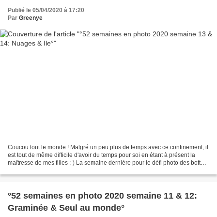
Publié le 05/04/2020 à 17:20
Par
Greenye
Coucou tout le monde ! Malgré un peu plus de temps avec ce confinement, il
est tout de même difficile d'avoir du temps pour soi en étant à présent la
maîtresse de mes filles ;-) La semaine dernière pour le défi photo des bottes
rouges , le thème était...
°52 semaines en photo 2020 semaine 11 & 12:
Graminée & Seul au monde°