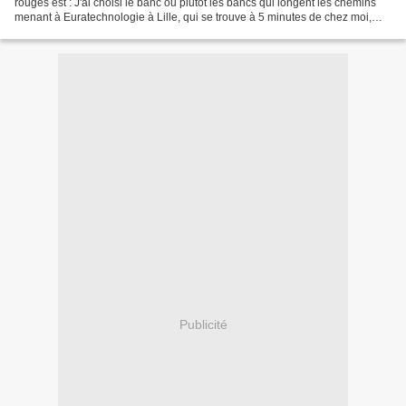
rouges est : J'ai choisi le banc ou plutôt les bancs qui longent les chemins
menant à Euratechnologie à Lille, qui se trouve à 5 minutes de chez moi,
endroit idéal non pas pour s'asseoir...
Publicité