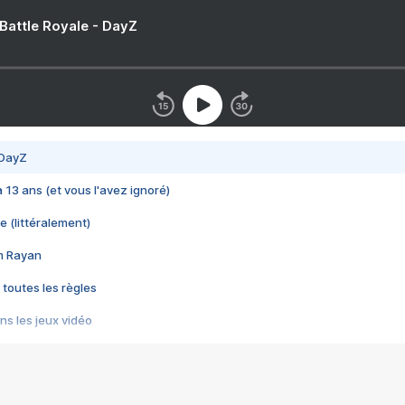
 Battle Royale - DayZ
 DayZ
 a 13 ans (et vous l'avez ignoré)
e (littéralement)
im Rayan
 toutes les règles
s les jeux vidéo
us choquant de Rockstar ? - Le scandale BULLY
e plus moche de Steam