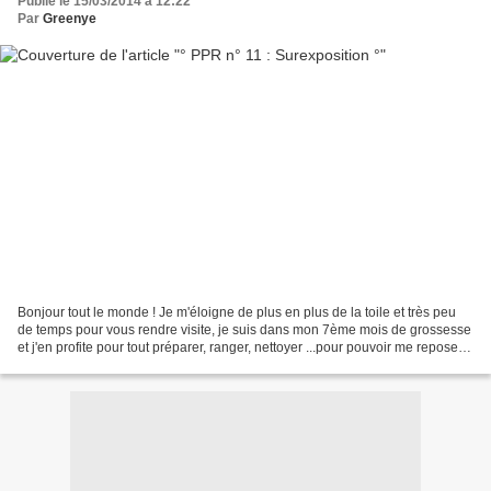
Publié le 15/03/2014 à 12:22
Par
Greenye
Bonjour tout le monde ! Je m'éloigne de plus en plus de la toile et très peu
de temps pour vous rendre visite, je suis dans mon 7ème mois de grossesse
et j'en profite pour tout préparer, ranger, nettoyer ...pour pouvoir me reposer
les 2 derniers mois...