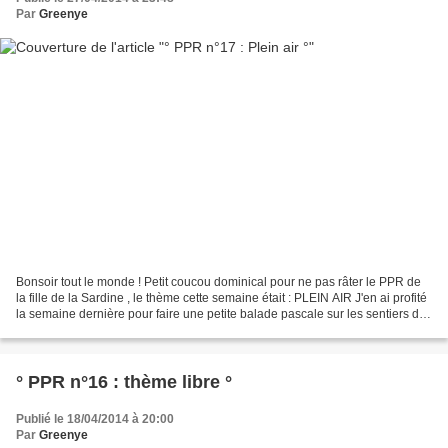
Par
Greenye
Bonsoir tout le monde ! Petit coucou dominical pour ne pas râter le PPR de
la fille de la Sardine , le thème cette semaine était : PLEIN AIR J'en ai profité
la semaine dernière pour faire une petite balade pascale sur les sentiers de
mon enfance. Profitant...
° PPR n°16 : thème libre °
Publié le 18/04/2014 à 20:00
Par
Greenye