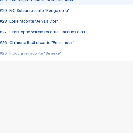
#29 : MC Solaar raconte "Bouge de là"
28 : Lorie raconte "Je vais vite"
#27 : Christophe Willem raconte "Jacques a dit"
#26 : Chimène Badi raconte "Entre nous"
#25 : Indochine raconte "3e sexe"
#24 : Zaho raconte "C'est chelou"
#23 : Patrick Bruel raconte "Au café des délices"
#22 : Kyo raconte "Le chemin"
#21 : Nolwenn Leroy raconte "Cassé"
#20 : Patrick Hernandez raconte "Born to be alive"
#19 : Lorie raconte "Près de moi"
#18 : Michael Jones raconte "A nos actes manqués" (avec Jean-Jacque