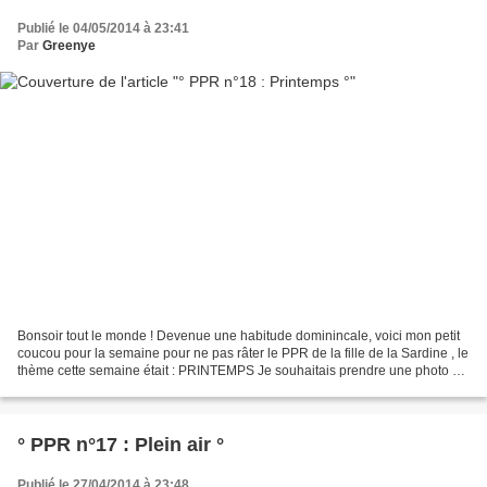
Publié le 04/05/2014 à 23:41
Par
Greenye
Bonsoir tout le monde ! Devenue une habitude dominincale, voici mon petit
coucou pour la semaine pour ne pas râter le PPR de la fille de la Sardine , le
thème cette semaine était : PRINTEMPS Je souhaitais prendre une photo de
primevère mais celles que...
° PPR n°17 : Plein air °
Publié le 27/04/2014 à 23:48