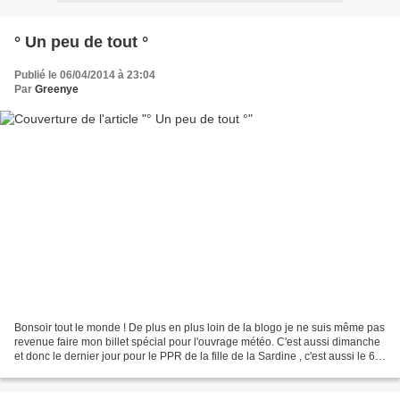
° Un peu de tout °
Publié le 06/04/2014 à 23:04
Par
Greenye
Bonsoir tout le monde ! De plus en plus loin de la blogo je ne suis même pas
revenue faire mon billet spécial pour l'ouvrage météo. C'est aussi dimanche
et donc le dernier jour pour le PPR de la fille de la Sardine , c'est aussi le 6
et j'ai autre chose...