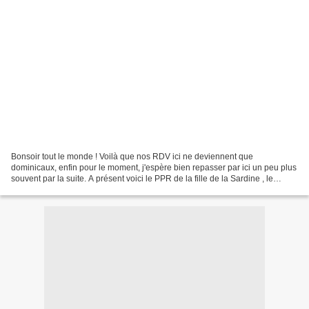
Bonsoir tout le monde ! Voilà que nos RDV ici ne deviennent que
dominicaux, enfin pour le moment, j'espère bien repasser par ici un peu plus
souvent par la suite. A présent voici le PPR de la fille de la Sardine , le
thème cette semaine était : A PLEINE...