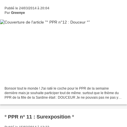
Publié le 24/03/2014 à 20:04
Par
Greenye
Bonsoir tout le monde ! J'ai raté le coche pour le PPR de la semaine
dernière mais je souhaite participer tout de même. surtout que le thème du
PPR de la fille de la Sardine était : DOUCEUR Je ne pouvais pas ne pas y
participer ;-) Alors voilà hier avec...
° PPR n° 11 : Surexposition °