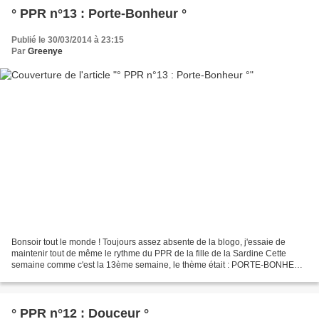
° PPR n°13 : Porte-Bonheur °
Publié le 30/03/2014 à 23:15
Par
Greenye
Bonsoir tout le monde ! Toujours assez absente de la blogo, j'essaie de
maintenir tout de même le rythme du PPR de la fille de la Sardine Cette
semaine comme c'est la 13ème semaine, le thème était : PORTE-BONHEUR
Je suis assez superstitieuse donc j'ai...
° PPR n°12 : Douceur °