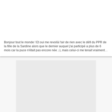
Bonjour tout le monde ! Et oui me revoilà l'air de rien avec le défi du PPR de
la fille de la Sardine alors que le dernier auquel j'ai participé a plus de 6
mois car la puce n'était pas encore née ;-), mais celui-ci me tenait vraiment à
coeur car je voulais...